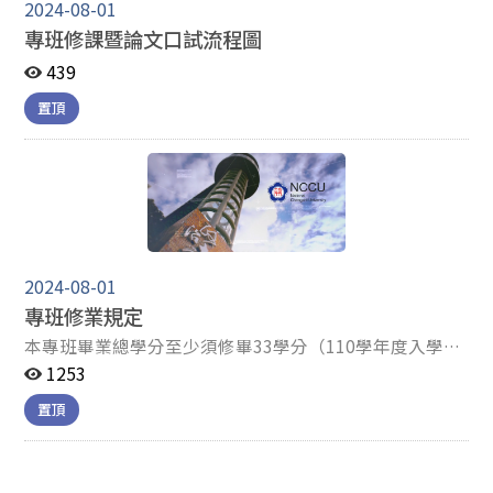
2024-08-01
專班修課暨論文口試流程圖
439
置頂
2024-08-01
專班修業規定
本專班畢業總學分至少須修畢33學分（110學年度入學學
生適用）。 畢業條件 修業年限至少 2 年 完成學術研究倫
1253
理教育課程 完成論文題目暨指導教授申報 通過碩士論文
置頂
計畫口試 通過碩士學位論文考試 論文電子檔審核通過 ※
自105學年度起入學之碩士班、碩士在職專班與博士班學
生（含105學年度提前入學學生），應修習學術研究倫理
教育課程，以入學第一學年結束前修習完本課程為原則