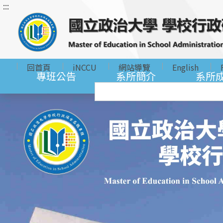
:::
跳
到
主
要
內
回首頁
iNCCU
網站導覽
English
容
專班公告
系所簡介
系所
區
塊