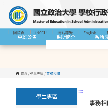
:::
跳
到
主
要
內
回首頁
iNCCU
網站導覽
English
容
專班公告
系所簡介
系所
區
塊
首頁
/
學生專區
/
事務相關
:::
:::
學生專區
事務相