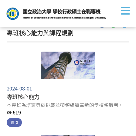
首頁
/
學生專區
/
課務相關
/
專班核心能力與課程規劃
:::
:::
專班核心能力與課程規劃
2024-08-01
專班核心能力
本專班為培育勇於挑戰並帶領組織革新的學校領航者，依
據教育目標期培養學生具備以下核心能力： 具備執行教育
619
行政及學校行政之領導與管理能力 具備評析與改革教育行
置頂
政與學校行政實務之能力 具備優質教育行政及學校行政人
員專業服務素質 秉持教育行政與學校行政人員應恪遵之道