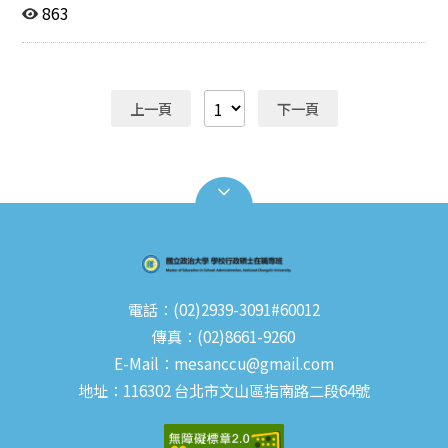
程」、與「專業進階課程」等三大模組，課程內容兼重理
863
論研究及實務運作，以期精進學生之專業素養及學校行政
管理之創新思維。本專班課程模組與對應之課程如下表所
示： 課程模組 課程名稱 學分數 研究方法基礎課程模組 教
育研究法 論文寫作指導 統計套裝程式在教育研究上的應
上一頁
下一頁
用 3 專業基礎課程模組 教育行政研究 學校行政研究 3 專
業進階課程模組 學校經營與發展研究 校園建築與規劃研
究 教育行政專題研究 教育組織行為研究 教育評鑑研究 校
務治理與校長專業發展 領導心理學專題研究 教育政策分
析 教育改革研究 數位教育科技管理研究 3
電話：(02)2939-3091#60012
傳真：(02)8661-9260
E-Mail：mesanccu@gmail.com
地址：116302 台北市文山區指南路二段64號