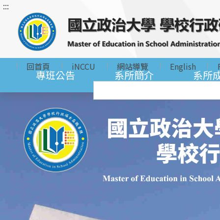
:::
跳
到
主
要
內
回首頁
iNCCU
網站導覽
English
容
專班公告
系所簡介
系所
區
塊