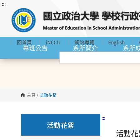
:::
跳
到
主
要
內
回首頁
iNCCU
網站導覽
English
容
專班公告
系所簡介
系所
區
塊
首頁
/
活動花絮
:::
活動花絮
活動花絮