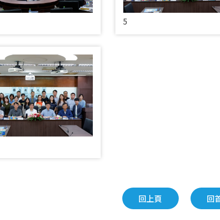
5
回上頁
回