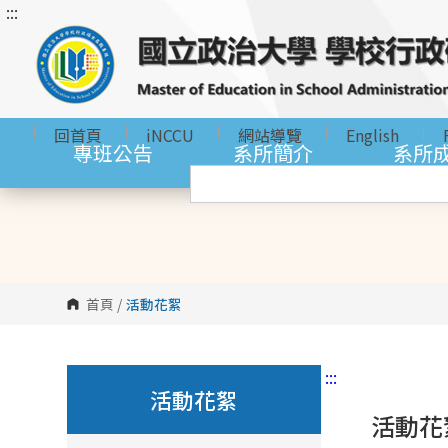
:::
跳
到
主
要
內
回首頁
iNCCU
網站導覽
English
容
專班公告
系所簡介
系所
區
塊
首頁
/
活動花絮
:::
活動花絮
活動花絮